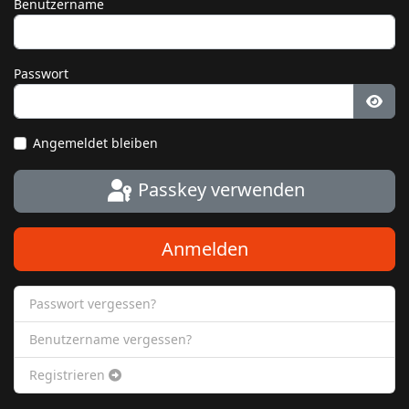
Benutzername
Passwort
Pass
Angemeldet bleiben
Passkey verwenden
Anmelden
Passwort vergessen?
Benutzername vergessen?
Registrieren