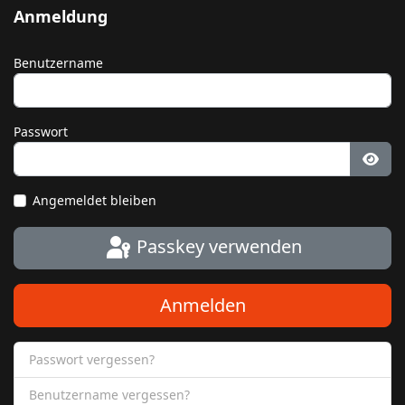
Anmeldung
Benutzername
Passwort
Pass
Angemeldet bleiben
Passkey verwenden
Anmelden
Passwort vergessen?
Benutzername vergessen?